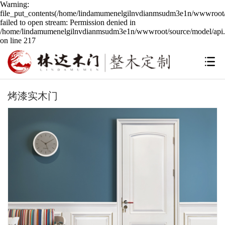
Warning:
file_put_contents(/home/lindamumenelgilnvdianmsudm3e1n/wwwroot/s
failed to open stream: Permission denied in
/home/lindamumenelgilnvdianmsudm3e1n/wwwroot/source/model/api.
on line 217
烤漆实木门