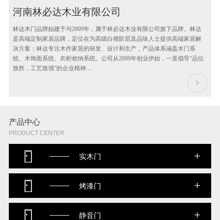
河南林必达木业有限公司
林达木门品牌始建于与2009年，属于林必达木业有限公司旗下品牌。林达
是高端定制家居品牌，定位在为高级白领阶层及品味人士提供高端家居解
决方案；林达专注木作家居的研发、设计和生产，产品体系涵盖木门系
统、木饰面系统、衣柜收纳系统。公司从2009年创业伊始，一直倡导“品位
致胜，工艺致强”的企业精神....
产品中心
PRODUCT CENTER
+
实木门
+
烤漆门
+
静音门