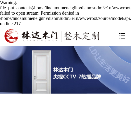
Warning:
file_put_contents(/home/lindamumenelgilnvdianmsudm3e1n/wwwroot/s
failed to open stream: Permission denied in
/home/lindamumenelgilnvdianmsudm3e1n/wwwroot/source/model/api.
on line 217