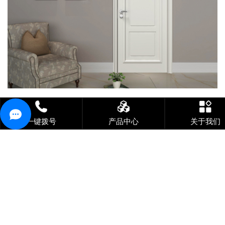
烤漆门基材为密度板，表面经过八次喷烤进口漆（三底、三面、二
光）高温烤制而成一种工艺，即喷漆后经过进烘房加温干燥的油漆
一键拨号
产品中心
关于我们
处理基材门板。烤漆板的特点是色泽鲜艳易于造型，具有很强的视
觉冲击力，非常美观时尚且防水性能极佳，抗污能力强，易清理。
缺点是工艺水平要求高，废品率高，所以价格居高不下；使用时也
要精心呵护，相对怕磕碰和划痕，一旦出现损坏就很难修补，要整
体更换；比较适合外观和品质要求比较高，追求时尚的年轻高档消
费者。
上一篇：
烤漆门批发