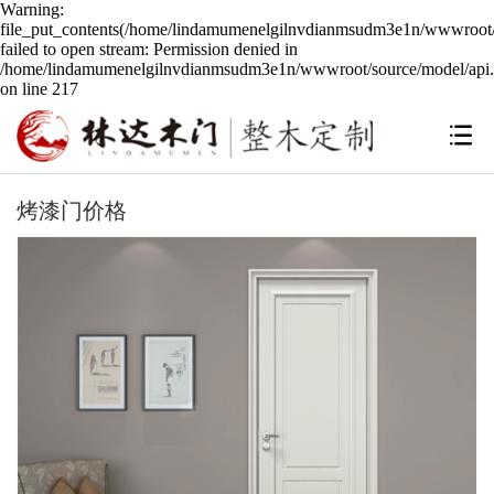
Warning:
file_put_contents(/home/lindamumenelgilnvdianmsudm3e1n/wwwroot/s
failed to open stream: Permission denied in
/home/lindamumenelgilnvdianmsudm3e1n/wwwroot/source/model/api.
on line 217
烤漆门价格